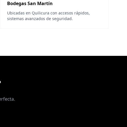
Bodegas San Martín
Ubicadas en Quilicura con accesos rápidos,
sistemas avanzados de seguridad.
?
rfecta.