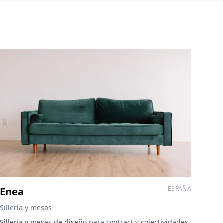
ESPAÑA
Enea
Sillería y mesas
Sillería y mesas de diseño para contract y colectividades.