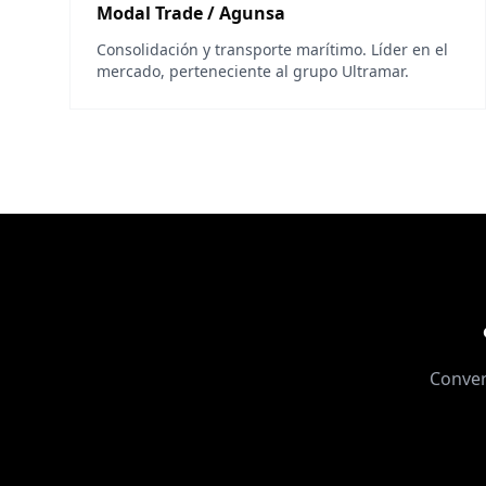
Modal Trade / Agunsa
Consolidación y transporte marítimo. Líder en el
mercado, perteneciente al grupo Ultramar.
Conver